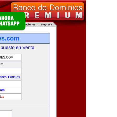
es.com
 puesto en Venta
DES.COM
om
dades
,
Portales
com
tas