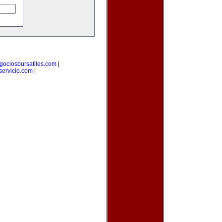
gociosbursatiles.com
|
ervicio.com
|