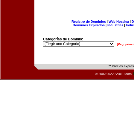
Registro de Dominios
|
Web Hosting
|
D
Dominios Expirados
|
Industrias
|
Indu
Categorías de Dominio:
[Pág. princi
** Precios expre
© 2002/2022 Solo10.com