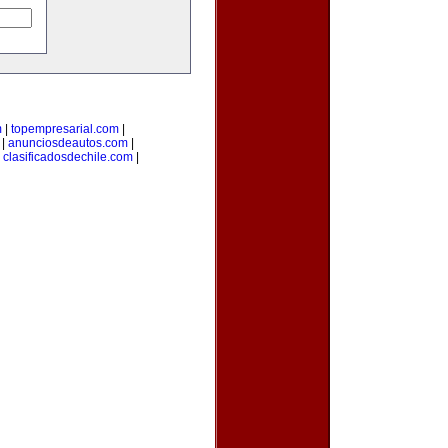
m
|
topempresarial.com
|
|
anunciosdeautos.com
|
|
clasificadosdechile.com
|