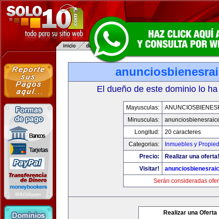
anunciosbienesra
El dueño de este dominio lo ha
Mayusculas:
ANUNCIOSBIENES
Minusculas:
anunciosbienesraic
Longitud:
20 caracteres
Categorias:
Inmuebles y Propie
Precio:
Realizar una oferta
Visitar!
anunciosbienesrai
Serán consideradas ofer
Realizar una Oferta