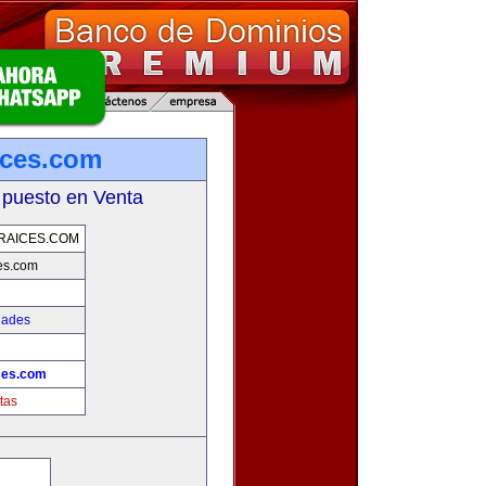
ices.com
 puesto en Venta
RAICES.COM
es.com
dades
!
ces.com
tas