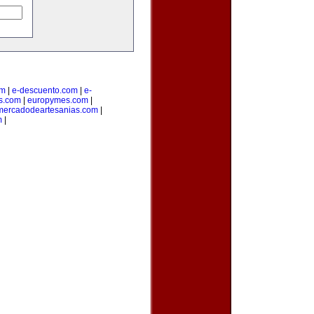
om
|
e-descuento.com
|
e-
os.com
|
europymes.com
|
mercadodeartesanias.com
|
m
|