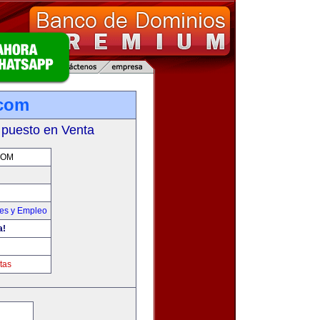
.com
 puesto en Venta
COM
nes y Empleo
a!
tas