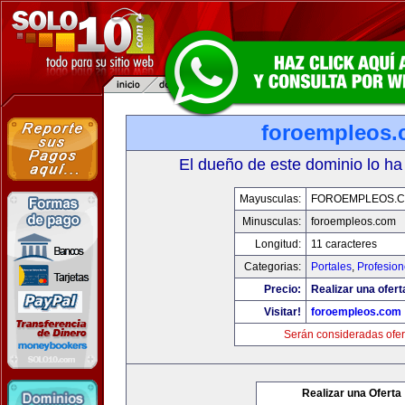
foroempleos
El dueño de este dominio lo ha
Mayusculas:
FOROEMPLEOS.
Minusculas:
foroempleos.com
Longitud:
11 caracteres
Categorias:
Portales
,
Profesio
Precio:
Realizar una ofert
Visitar!
foroempleos.com
Serán consideradas ofer
Realizar una Oferta